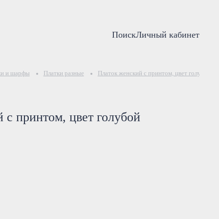
Поиск
Личный кабинет
ки и шарфы
Платки разные
Платок женский с принтом, цвет голубой
 с принтом, цвет голубой