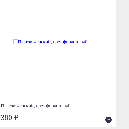
Платок женский, цвет фиолетовый
Пл
380 ₽
6
+