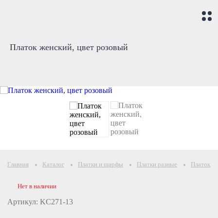
Платок женский, цвет розовый
Главная
Каталог
Платки и шарфы
Платки разные
Платок же
Нет в наличии
Артикул: KC271-13