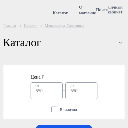
О
Личный
Поиск
кабинет
Каталог
магазине
Главная
Каталог
Менажницы, Салатники
Каталог
Цена
₽
От
До
В наличии