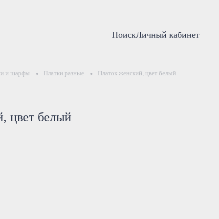
Поиск
Личный кабинет
ки и шарфы
Платки разные
Платок женский, цвет белый
, цвет белый