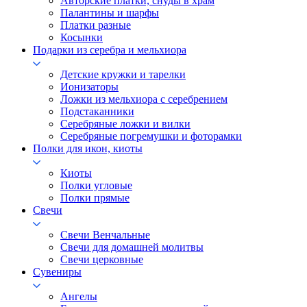
Авторские платки, снуды в храм
Палантины и шарфы
Платки разные
Косынки
Подарки из серебра и мельхиора
Детские кружки и тарелки
Ионизаторы
Ложки из мельхиора с серебрением
Подстаканники
Серебряные ложки и вилки
Серебряные погремушки и фоторамки
Полки для икон, киоты
Киоты
Полки угловые
Полки прямые
Свечи
Свечи Венчальные
Свечи для домашней молитвы
Свечи церковные
Сувениры
Ангелы