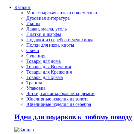
Каталог
Монастырская аптека и косметика
Духовная литература
Иконы
Ладан, масла, уголь
Платки и шарфы
Подарки из серебра и мельхиора
Полки для икон, киоты
Свечи
Сувениры
Товары для дома
Товары для Венчания
Товары для Крещения
Товары для храма
Трапеза
Упаковка
Четки, гайтаны, браслеты, ремни
Ювелирные изделия из золота
Ювелирные изделия из серебра
Идеи для подарков к любому поводу