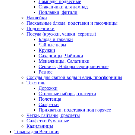
Лампады подвесные
Стаканчики для лампад
Поплавки, фитили
Наклейки
Пасхальные блюда, подставки и пасочницы
Подсвечники
Посуда (кружки, чашки, сервизы)
Блюда и тарелки
Чайные пары
Кружки
Сахарницы, Чайники
Менажницы, Салатники
Сервизы, Наборы сервировочные
Разное
Сосуды для святой воды и елея, просфорницы
Текстиль
Дорожки
Столовые наборы, скатерти
Полотенца
Салфетки
Прихватки, подставки под горячее
Четки, гайтаны, браслеты
Салфетки бумажные
Кадильницы
Товары для Венчания