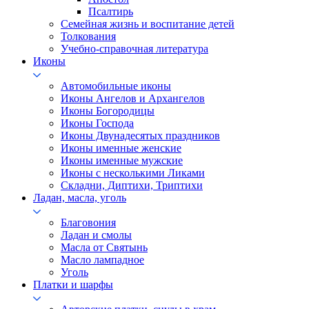
Псалтирь
Семейная жизнь и воспитание детей
Толкования
Учебно-справочная литература
Иконы
Автомобильные иконы
Иконы Ангелов и Архангелов
Иконы Богородицы
Иконы Господа
Иконы Двунадесятых праздников
Иконы именные женские
Иконы именные мужские
Иконы с несколькими Ликами
Складни, Диптихи, Триптихи
Ладан, масла, уголь
Благовония
Ладан и смолы
Масла от Святынь
Масло лампадное
Уголь
Платки и шарфы