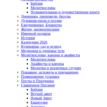
Библия
Молитвословы
Познавательные и художественные книги
Дневники, проповеди, беседы
Духовная проза и поэзия
Ежедневники, Блокноты
Житие, жизнеописание
Именной подарок
История
Календари 2026
Кулинария, сад и огород
Медицина и здоровье тела
Молитвословы, каноны и акафисты
Молитвословы
Акафисты и каноны
Молитвы в различных случаях
Покаяние, исповедь и причащение
Поминовение усопших
Посты и Праздники
Священное Писание
Библия
Ветхий завет
Новый Завет
Евангелие
Апостол