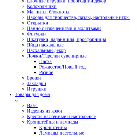
Елочные игрушки, новогодний декор
Колокольчики
Магниты, блокноты
Наборы для творчества, пазлы, настольные игры
Открытки
Панно с изречениями и молитвами
Фигурки
Шкатулки, ладанницы, просфорницы
Яйца пасхальные
Пасхальный декор
Ложки/Тарелки сувенирные
Пасха
Рождество/Новый год
Разное
Броши
Закладки
Игрушки
Товары для дома
Вазы
Изделия из кожи
Кресты настенные и настольные
Кронштейны и лампады
Кронштейны
Лампады настольные