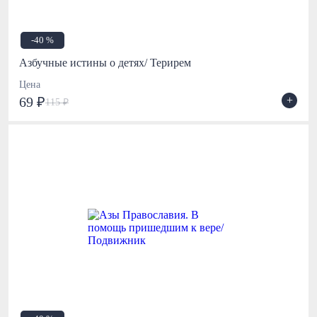
-40 %
Азбучные истины о детях/ Терирем
Цена
+
69 ₽
115 ₽