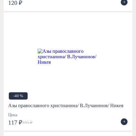
+
120 ₽
-40 %
Азы православного христианина/ В.Лучанинов/ Никея
Цена
+
117 ₽
195 ₽