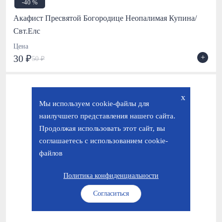
-40 %
Акафист Пресвятой Богородице Неопалимая Купина/
Свт.Елс
Цена
+
30 ₽
50 ₽
x
Мы используем cookie-файлы для
наилучшего представления нашего сайта.
Продолжая использовать этот сайт, вы
соглашаетесь с использованием cookie-
файлов
Политика конфиденциальности
Согласиться