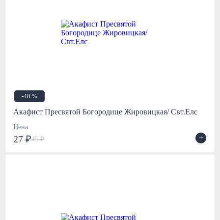
-40 %
Акафист Пресвятой Богородице Жировицкая/ Свт.Елс
Цена
+
27 ₽
45 ₽