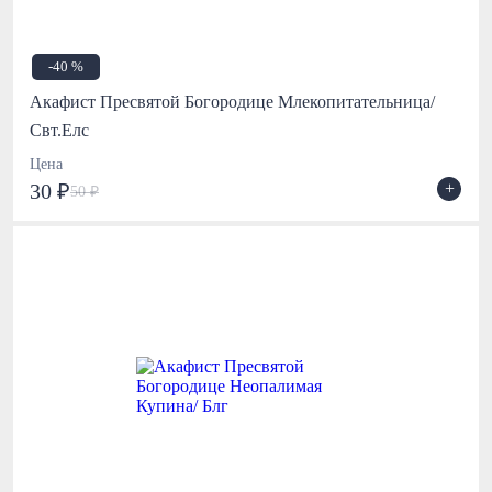
-40 %
Акафист Пресвятой Богородице Млекопитательница/
Свт.Елс
Цена
+
30 ₽
50 ₽