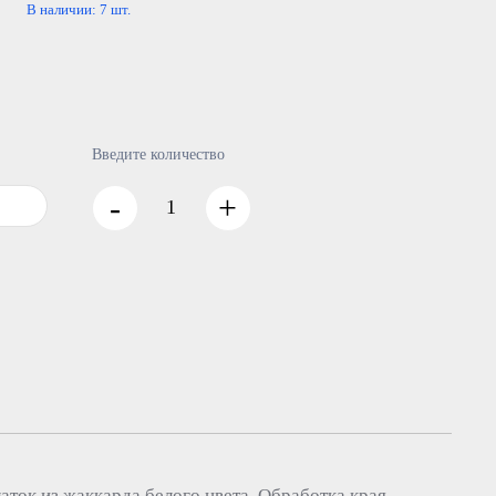
В наличии:
7
шт.
Введите количество
-
+
ток из жаккарда белого цвета. Обработка края —