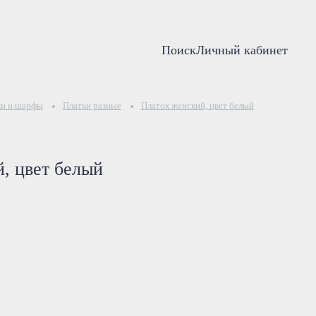
Поиск
Личный кабинет
ки и шарфы
Платки разные
Платок женский, цвет белый
, цвет белый