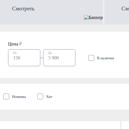
Смотреть
См
Цена
₽
От
До
В наличии
Новинка
Хит