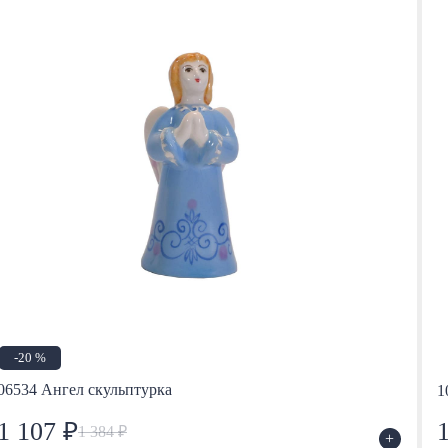
-20 %
06534 Ангел скульптурка
1
1 107 ₽
1 384 ₽
+