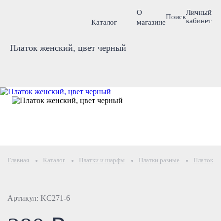
О
Личный
Поиск
кабинет
Каталог
магазине
Платок женский, цвет черный
Главная
Каталог
Платки и шарфы
Платки разные
Платок же
Артикул: KC271-6