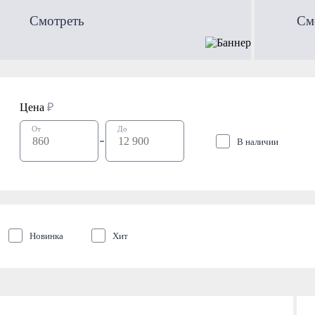
Смотреть
См
Цена
₽
От
До
В наличии
Новинка
Хит