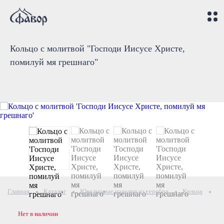
Кольцо с молитвой "Господи Иисусе Христе,
помилуй мя грешнаго"
Главная
Каталог
Ювелирные изделия из серебра
Кольца
Ко
Нет в наличии