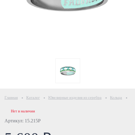
Главная
Каталог
Ювелирные изделия из серебра
Кольца
Ко
Нет в наличии
Артикул: 15.215Р