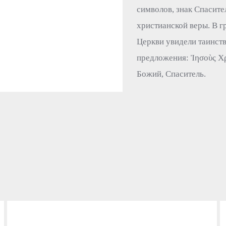
символов, знак Спасите
христианской веры. В 
Церкви увидели таинств
предложения: Ἰησοὺς Χρ
Божий, Спаситель.