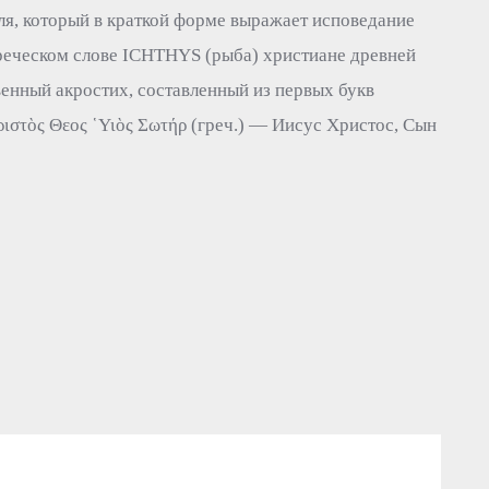
ля, который в краткой форме выражает исповедание
греческом слове ICHTHYS (рыба) христиане древней
енный акростих, составленный из первых букв
ιστὸς Θεoς ῾Υιὸς Σωτήρ (греч.) — Иисус Христос, Сын