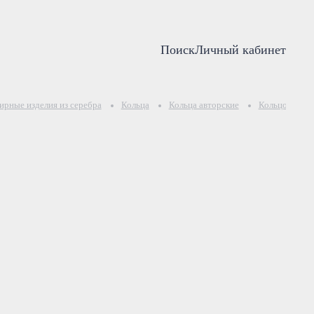
Поиск
Личный кабинет
рные изделия из серебра
Кольца
Кольца авторские
Кольцо "Рыбк
"