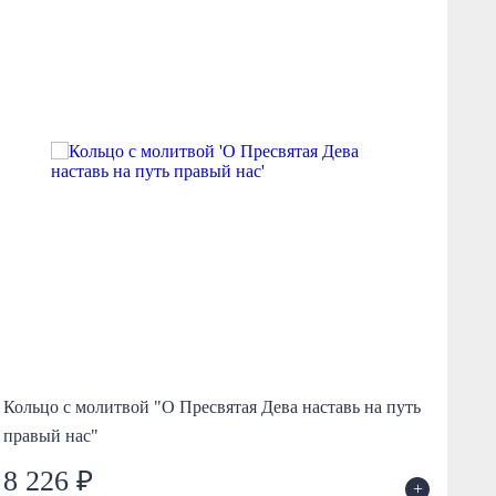
Кольцо с молитвой "О Пресвятая Дева наставь на путь
Ко
правый нас"
8 226 ₽
5
+