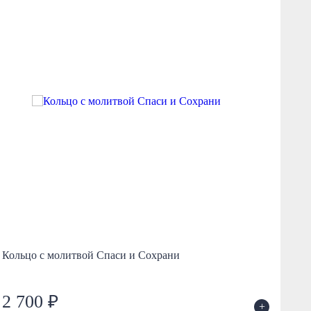
Кольцо с молитвой Спаси и Сохрани
Ко
2 700 ₽
7
+