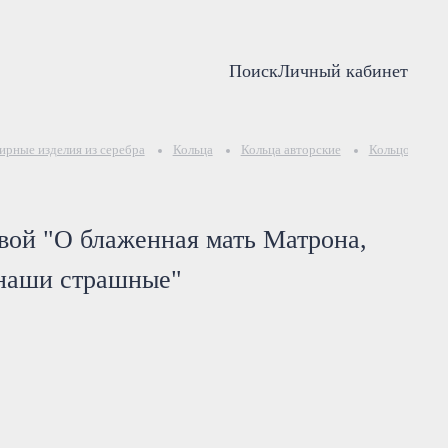
Поиск
Личный кабинет
рные изделия из серебра
Кольца
Кольца авторские
Кольцо с мол
вой "О блаженная мать Матрона,
 наши страшные"