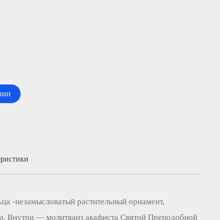
нии
еристики
ьца -незамысловатый растительный орнамент,
. Внутри — молитваиз акафиста Святой Преподобной