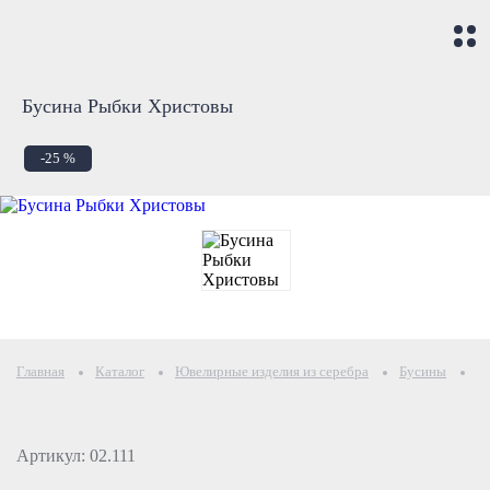
Бусина Рыбки Христовы
-25 %
Главная
Каталог
Ювелирные изделия из серебра
Бусины
Б
Артикул: 02.111