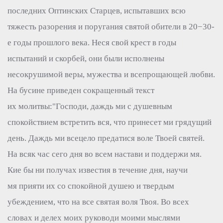
последних Оптинских Старцев, испытавших всю
тяжесть разорения и поругания святой обители в 20−30-
е годы прошлого века. Неся свой крест в годы
испытаний и скорбей, они были исполнены
несокрушимой веры, мужества и всепрощающей любви.
На бусине приведен сокращенный текст
их молитвы:"Господи, даждь ми с душевным
спокойствием встретить вся, что принесет ми грядущий
день. Даждь ми всецело предатися воле Твоей святей.
На всяк час сего дня во всем настави и поддержи мя.
Кие бы ни получах известия в течение дня, научи
мя прияти их со спокойной душею и твердым
убеждением, что на все святая воля Твоя. Во всех
словах и делех моих руководи моими мыслями