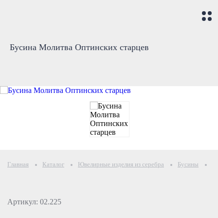
Бусина Молитва Оптинских старцев
Главная
Каталог
Ювелирные изделия из серебра
Бусины
Б
Артикул: 02.225