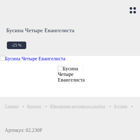
Бусина Четыре Евангелиста
-25 %
Главная
Каталог
Ювелирные изделия из серебра
Бусины
Б
Артикул: 02.230Р