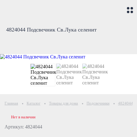
4824044 Подсвечник Св.Лука селенит
Главная
Каталог
Товары для дома
Подсвечники
4824044 П
Нет в наличии
Артикул: 4824044