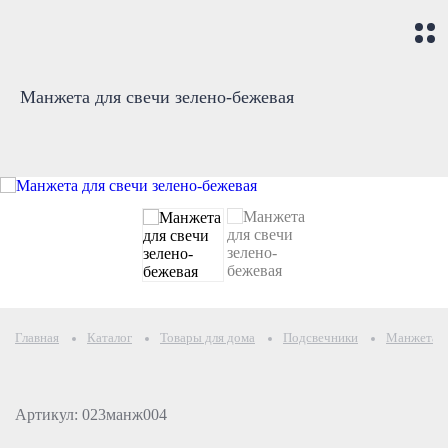
Манжета для свечи зелено-бежевая
Главная
Каталог
Товары для дома
Подсвечники
Манжета д
Артикул: 023манж004