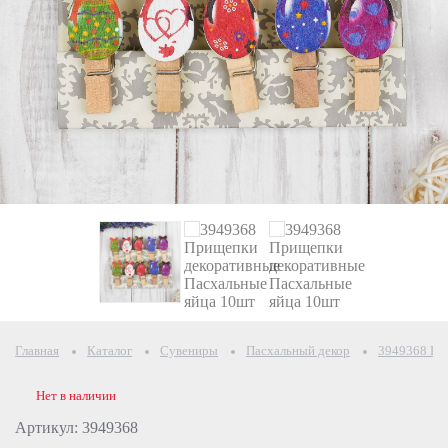
Главная
Каталог
Сувениры
Пасхальный декор
3949368 Пр
Нет в наличии
Артикул: 3949368