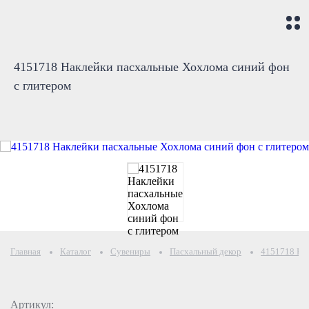
4151718 Наклейки пасхальные Хохлома синий фон
с глитером
Главная
Каталог
Сувениры
Пасхальный декор
4151718 Нак
Артикул: