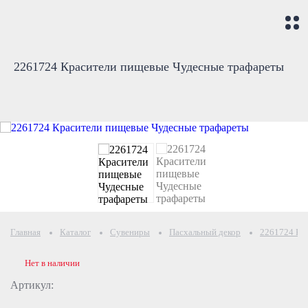
2261724 Красители пищевые Чудесные трафареты
Главная
Каталог
Сувениры
Пасхальный декор
2261724 Кр
Нет в наличии
Артикул: