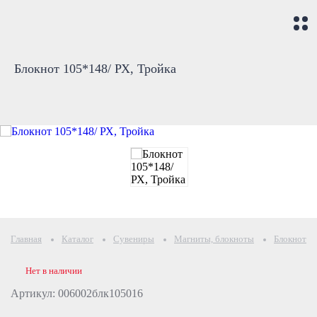
Блокнот 105*148/ РХ, Тройка
Главная
Каталог
Сувениры
Магниты, блокноты
Блокнот 1
Нет в наличии
Артикул: 006002блк105016