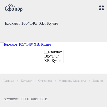
Блокнот 105*148/ ХВ, Кулич
Главная
Каталог
Сувениры
Магниты, блокноты
Блокнот 1
Артикул: 006001блк105019