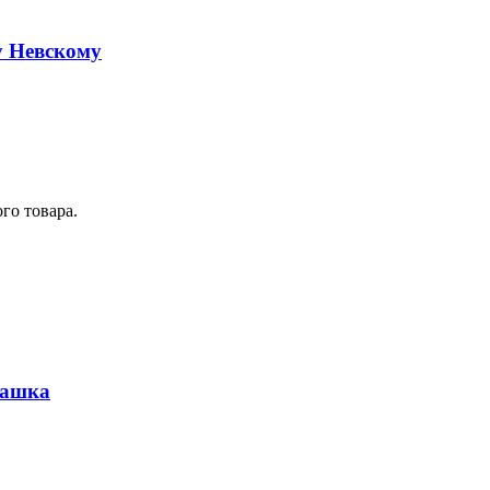
у Невскому
го товара.
Чашка