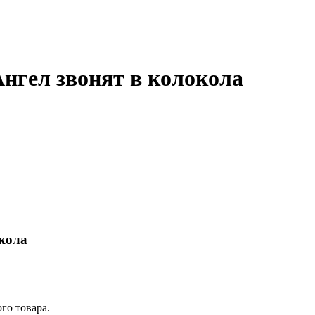
Ангел звонят в колокола
окола
го товара.