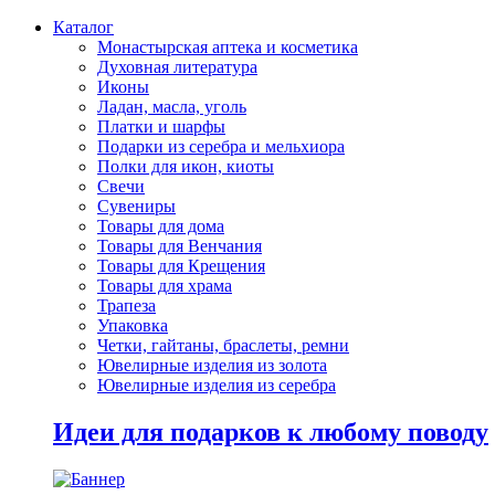
Каталог
Монастырская аптека и косметика
Духовная литература
Иконы
Ладан, масла, уголь
Платки и шарфы
Подарки из серебра и мельхиора
Полки для икон, киоты
Свечи
Сувениры
Товары для дома
Товары для Венчания
Товары для Крещения
Товары для храма
Трапеза
Упаковка
Четки, гайтаны, браслеты, ремни
Ювелирные изделия из золота
Ювелирные изделия из серебра
Идеи для подарков к любому поводу