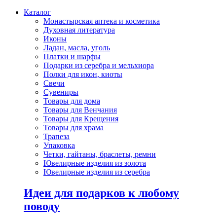
Каталог
Монастырская аптека и косметика
Духовная литература
Иконы
Ладан, масла, уголь
Платки и шарфы
Подарки из серебра и мельхиора
Полки для икон, киоты
Свечи
Сувениры
Товары для дома
Товары для Венчания
Товары для Крещения
Товары для храма
Трапеза
Упаковка
Четки, гайтаны, браслеты, ремни
Ювелирные изделия из золота
Ювелирные изделия из серебра
Идеи для подарков к любому
поводу