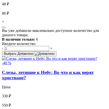
48 ₽
80 ₽
+
Вы уже добавили максимально доступное количество для
данного товара.
В наличии только:
6
Введите количество
-
+
Выбрать
Добавлено
-40 %
Слезы, летящие к Небу: Во что и как верят
христиане?
Цена
330 ₽
550 ₽