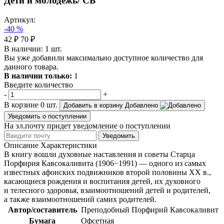
Дети и молодежь/ СБ
Артикул:
-40 %
42 ₽
70 ₽
В наличии:
1
шт.
Вы уже добавили максимально доступное количество для
данного товара.
В наличии только:
1
Введите количество
-
+
В корзине
0
шт.
Добавить в корзину
Добавлено
Уведомить о поступлении
На эл.почту придет уведомление о поступлении
Уведомить
Описание
Характеристики
В книгу вошли духовные наставления и советы Старца
Порфирия Кавсокаливита (1906−1991) — одного из самых
известных афонских подвижников второй половины XX в.,
касающиеся рождения и воспитания детей, их духовного
и телесного здоровья, взаимоотношений детей и родителей,
а также взаимоотношений самих родителей.
Автор/составитель
Преподобный Порфирий Кавсокаливит
Бумага
Офсетная