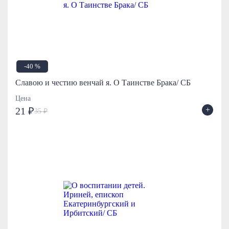
-40 %
Славою и честию венчай я. О Таинстве Брака/ СБ
Цена
+
21 ₽
35 ₽