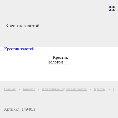
Крестик золотой
Главная
Каталог
Ювелирные изделия из золота
Кресты
Кре
Артикул: 14940.1