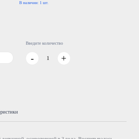
В наличии:
1
шт.
Введите количество
-
+
еристики
 девушкой, осиротевшей в 3 года. Воспитывалась