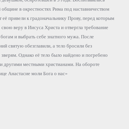
й общине в окрестностях Рима под наставничеством
т её привели к градоначальнику Прову, перед которым
 свою веру в Иисуса Христа и отвергла требование
богам и выбрать себе знатного мужа. После
й святую обезглавили, а тело бросили без
 зверям. Однако её тело было найдено и погребено
 и другими местными христианами. На обороте
ице Анастасие моли Бога о нас»