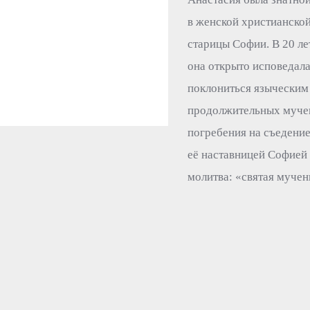
в женской христианско
старицы Софии. В 20 ле
она открыто исповедала
поклониться языческим 
продолжительных мучени
погребения на съедение
её наставницей Софией
молитва: «святая мучен