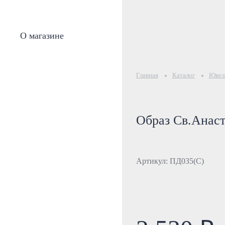
О магазине
Главная
Каталог
Ювели
Образ Св.Анаст
Артикул: ПД035(С)