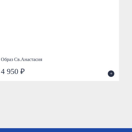
Образ Св.Анастасия
Об
4 950 ₽
5
+