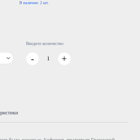
В наличии:
2
шт.
Введите количество
-
+
еристики
ия была дочерью Анфемия, правителя Греческой