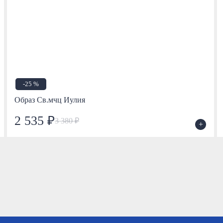
-25 %
Образ Св.мчц Иулия
2 535 ₽
3 380 ₽
+