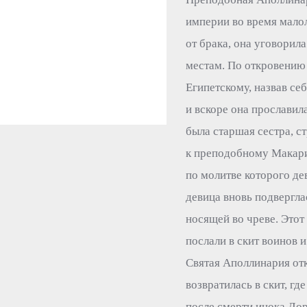
империи во время мало
от брака, она уговорил
местам. По откровению 
Египетскому, назвав се
и вскоре она прослави
была старшая сестра, с
к преподобному Макари
по молитве которого д
девица вновь подвергла
носящей во чреве. Этот
послали в скит воинов 
Святая Аполлинария отк
возвратилась в скит, гд
после смерти инока До