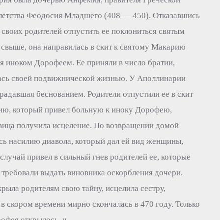
летства Феодосия Младшего (408 — 450). Отказавшись
а своих родителей отпустить ее поклониться святым
свыше, она направилась в скит к святому Макарию
бя иноком Дорофеем. Ее приняли в число братии,
лась своей подвижнической жизнью. У Аполлинарии
традавшая беснованием. Родители отпустили ее в скит
ю, который привел больную к иноку Дорофею,
евица получила исцеление. По возвращении домой
сь насилию диавола, который дал ей вид женщины,
 случай привел в сильный гнев родителей ее, которые
и требовали выдать виновника оскорбления дочери.
рыла родителям свою тайну, исцелила сестру,
е в скором времени мирно скончалась в 470 году. Только
рофея открылось, ч…