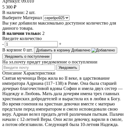
Артикул: 09.010
5 300 ₽
В наличии:
2
шт.
Выберите Материал
Вы уже добавили максимально доступное количество для
данного товара.
В наличии только:
2
Введите количество
-
+
В корзине
0
шт.
Добавить в корзину
Добавлено
Уведомить о поступлении
На эл.почту придет уведомление о поступлении
Уведомить
Описание
Характеристики
Святая мученица Вера жила во II веке, в царствование
императора Адриана (117−138) в Риме. Она была старшей
дочерью благочестивой вдовы Софии и имела двух сестер —
Надежду и Любовь. Мать дала дочерям имена трех главных
христианских добродетелей и вырастила их в любви к Богу.
Во время гонения на христиан девочки вместе с матерью
предстали перед императором и смело исповедовали свою
веру. Адриан велел предать детей различным пыткам. Палачи
начали с 12-летней Веры. Они жгли девочку, варили в смоле,
а потом обезглавили. Следующей была 10-летняя Надежда.