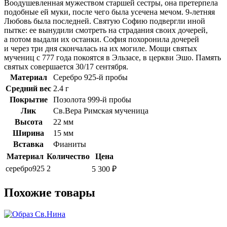
Воодушевленная мужеством старшей сестры, она претерпела
подобные ей муки, после чего была усечена мечом. 9-летняя
Любовь была последней. Святую Софию подвергли иной
пытке: ее вынудили смотреть на страдания своих дочерей,
а потом выдали их останки. София похоронила дочерей
и через три дня скончалась на их могиле. Мощи святых
мучениц с 777 года покоятся в Эльзасе, в церкви Эшо. Память
святых совершается 30/17 сентября.
Материал
Серебро 925-й пробы
Средний вес
2.4 г
Покрытие
Позолота 999-й пробы
Лик
Св.Вера Римская мученица
Высота
22 мм
Ширина
15 мм
Вставка
Фианиты
Материал
Количество
Цена
серебро925
2
5 300 ₽
Похожие товары