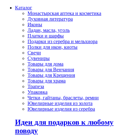
Каталог
Монастырская аптека и косметика
Духовная литература
Иконы
Ладан, масла, уголь
Платки и шарфы
Подарки из серебра и мельхиора
Полки для икон, киоты
Свечи
Сувениры
Товары для дома
Товары для Венчания
Товары для Крещения
Товары для храма
Трапеза
Упаковка
Четки, гайтаны, браслеты, ремни
Ювелирные изделия из золота
Ювелирные изделия из серебра
Идеи для подарков к любому
поводу