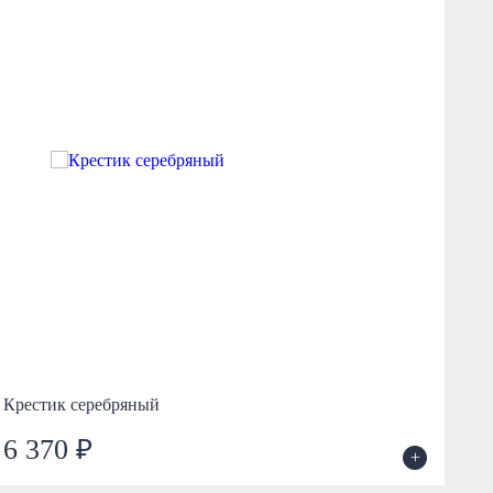
Крестик серебряный
Кр
6 370 ₽
1
+