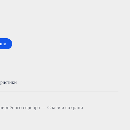
нии
еристики
 чернёного серебра — Спаси и сохрани