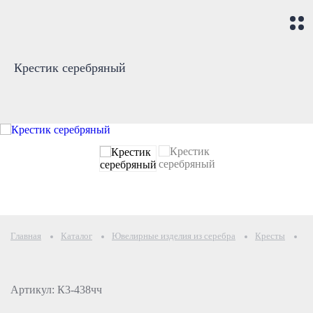
Крестик серебряный
Главная
Каталог
Ювелирные изделия из серебра
Кресты
К
Артикул: К3-438чч