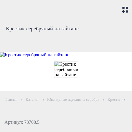
Крестик серебряный на гайтане
Главная
Каталог
Ювелирные изделия из серебра
Кресты
К
Артикул: 73708.5