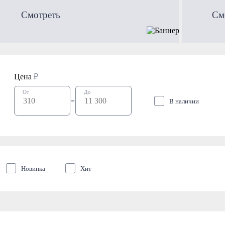
Смотреть
См
Цена
₽
От
До
В наличии
Новинка
Хит