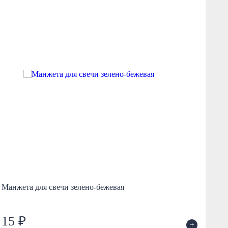
Манжета для свечи зелено-бежевая
935
15 ₽
2
+