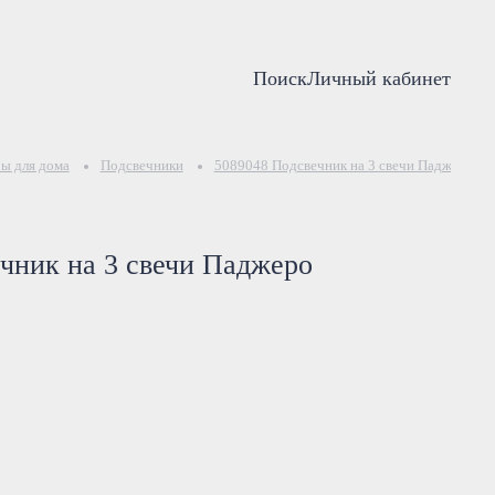
Поиск
Личный кабинет
ы для дома
Подсвечники
5089048 Подсвечник на 3 свечи Паджеро
чник на 3 свечи Паджеро