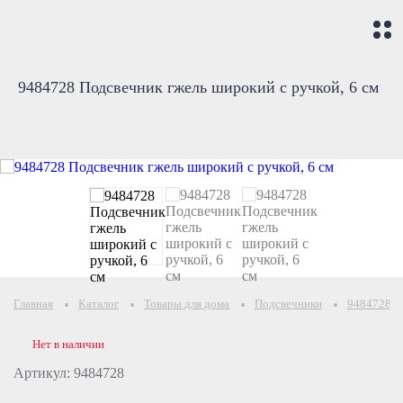
9484728 Подсвечник гжель широкий с ручкой, 6 см
Главная
Каталог
Товары для дома
Подсвечники
9484728 По
Нет в наличии
Артикул: 9484728