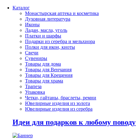
Каталог
Монастырская аптека и косметика
Духовная литература
Иконы
Ладан, масла, уголь
Платки и шарфы
Подарки из серебра и мельхиора
Полки для икон, киоты
Свечи
Сувениры
Товары для дома
Товары для Венчания
Товары для Крещения
Товары для храма
Трапеза
Упаковка
Четки, гайтаны, браслеты, ремни
Ювелирные изделия из золота
Ювелирные изделия из серебра
Идеи для подарков к любому поводу