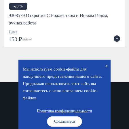
-20 %
9308579 Открытка С Рождеством и Новым Годом,
ручная работа
Цена
+
150 ₽
188 ₽
x
Мы используем cookie-файлы для
наилучшего представления нашего сайта.
Продолжая использовать этот сайт, вы
соглашаетесь с использованием cookie-
Политика конфиденциальности
файлов
© «Фавор. Магазин православных подарков», 2026
Политика конфиденциальности
Согласиться