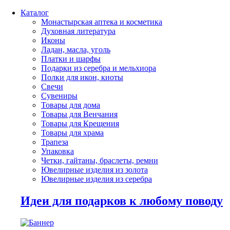
Каталог
Монастырская аптека и косметика
Духовная литература
Иконы
Ладан, масла, уголь
Платки и шарфы
Подарки из серебра и мельхиора
Полки для икон, киоты
Свечи
Сувениры
Товары для дома
Товары для Венчания
Товары для Крещения
Товары для храма
Трапеза
Упаковка
Четки, гайтаны, браслеты, ремни
Ювелирные изделия из золота
Ювелирные изделия из серебра
Идеи для подарков к любому поводу