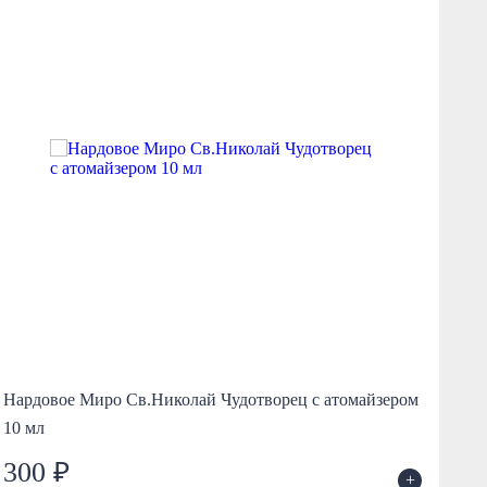
Нардовое Миро Св.Николай Чудотворец с атомайзером
Бл
10 мл
рол
300 ₽
5
+