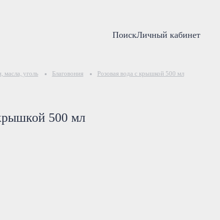
Поиск
Личный кабинет
, масла, уголь
Благовония
Розовая вода с крышкой 500 мл
 крышкой 500 мл