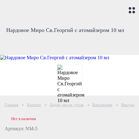
Нардовое Миро Св.Георгий с атомайзером 10 мл
Главная
Каталог
Ладан, масла, уголь
Благовония
Нардовое 
Нет в наличии
Артикул: NМ-5