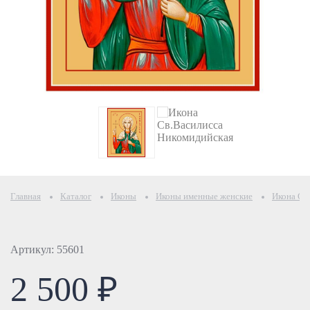
Главная
Каталог
Иконы
Иконы именные женские
Икона Св
Артикул: 55601
2 500 ₽