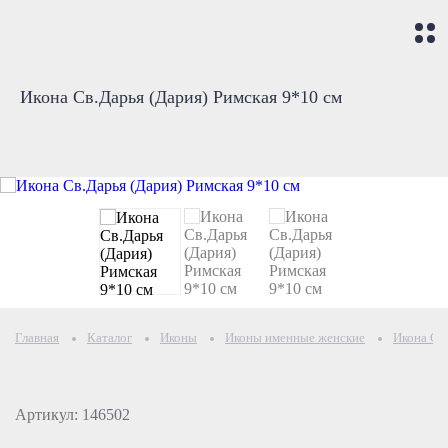
Икона Св.Дарья (Дария) Римская 9*10 см
Главная
Каталог
Иконы
Иконы именные женские
Икона Св.
Артикул: 146502