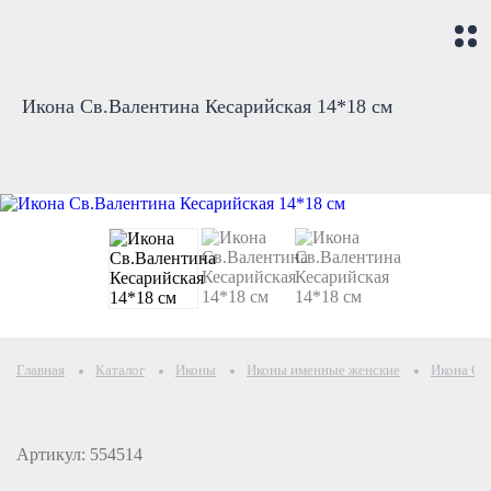
Икона Св.Валентина Кесарийская 14*18 см
Главная
Каталог
Иконы
Иконы именные женские
Икона Св
Артикул: 554514