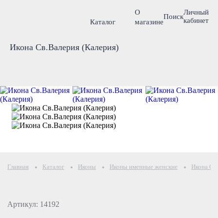
О
Личный
Поиск
кабинет
Каталог
магазине
Икона Св.Валерия (Калерия)
Главная
Каталог
Иконы
Иконы именные женские
Икона Св
Артикул: 14192