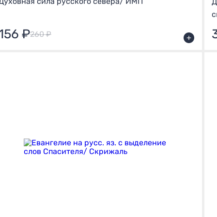
Духовная сила русского севера/ ИМП
Д
с
156 ₽
260 ₽
+