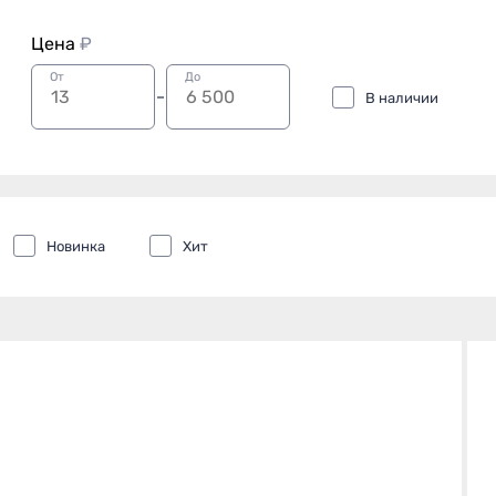
Цена
₽
От
До
В наличии
Новинка
Хит