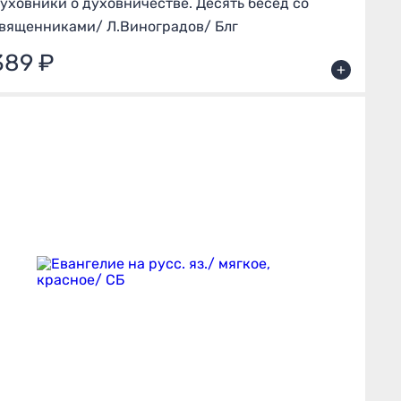
уховники о духовничестве. Десять бесед со
вященниками/ Л.Виноградов/ Блг
389 ₽
+