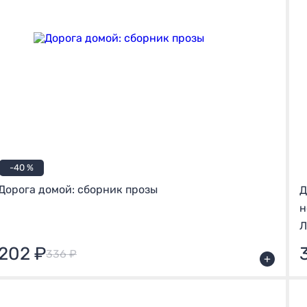
-40 %
Дорога домой: сборник прозы
Д
н
Л
202 ₽
336 ₽
+