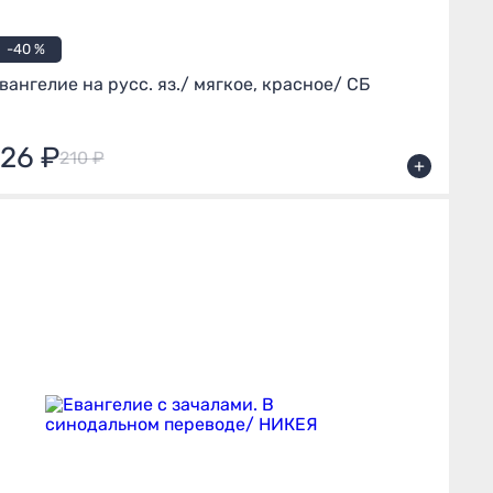
-40 %
вангелие на русс. яз./ мягкое, красное/ СБ
126 ₽
210 ₽
+