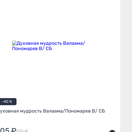
-40 %
уховная мудрость Валаама/Пономарев В/ СБ
105 ₽
175 ₽