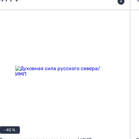
+
-40 %