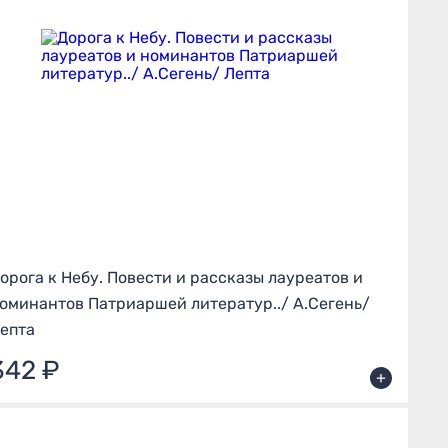
орога к Небу. Повести и рассказы лауреатов и
оминантов Патриаршей литератур../ А.Сегень/
епта
342 ₽
+