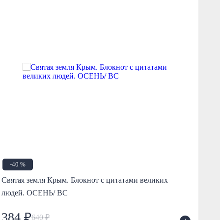
-40 %
Святая земля Крым. Блокнот с цитатами великих
Свя
людей. ОСЕНЬ/ ВС
лю
384 ₽
3
640 ₽