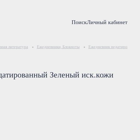
Поиск
Личный кабинет
ная литература
Ежедневники, Блокноты
Ежедневник недатированный
датированный Зеленый иск.кожи