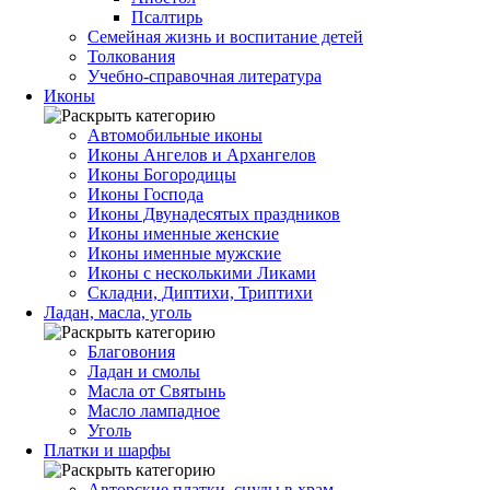
Псалтирь
Семейная жизнь и воспитание детей
Толкования
Учебно-справочная литература
Иконы
Автомобильные иконы
Иконы Ангелов и Архангелов
Иконы Богородицы
Иконы Господа
Иконы Двунадесятых праздников
Иконы именные женские
Иконы именные мужские
Иконы с несколькими Ликами
Складни, Диптихи, Триптихи
Ладан, масла, уголь
Благовония
Ладан и смолы
Масла от Святынь
Масло лампадное
Уголь
Платки и шарфы
Авторские платки, снуды в храм