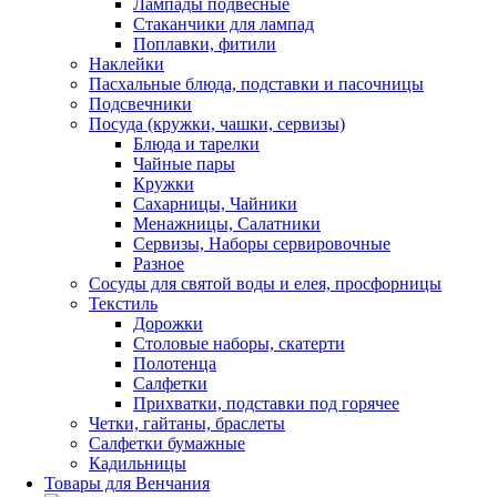
Лампады подвесные
Стаканчики для лампад
Поплавки, фитили
Наклейки
Пасхальные блюда, подставки и пасочницы
Подсвечники
Посуда (кружки, чашки, сервизы)
Блюда и тарелки
Чайные пары
Кружки
Сахарницы, Чайники
Менажницы, Салатники
Сервизы, Наборы сервировочные
Разное
Сосуды для святой воды и елея, просфорницы
Текстиль
Дорожки
Столовые наборы, скатерти
Полотенца
Салфетки
Прихватки, подставки под горячее
Четки, гайтаны, браслеты
Салфетки бумажные
Кадильницы
Товары для Венчания