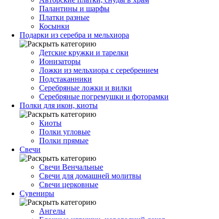
Палантины и шарфы
Платки разные
Косынки
Подарки из серебра и мельхиора
Детские кружки и тарелки
Ионизаторы
Ложки из мельхиора с серебрением
Подстаканники
Серебряные ложки и вилки
Серебряные погремушки и фоторамки
Полки для икон, киоты
Киоты
Полки угловые
Полки прямые
Свечи
Свечи Венчальные
Свечи для домашней молитвы
Свечи церковные
Сувениры
Ангелы