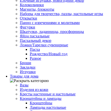
Елочные игрушки, новогодний декор
Колокольчики
Магниты, блокноты
Наборы для творчества, пазлы, настольные игры
Открытки
Панно с изречениями и молитвами
Фигурки
Шкатулки, ладанницы, просфорницы
Яйца пасхальные
Пасхальный декор
Ложки/Тарелки сувенирные
Пасха
Рождество/Новый год
Разное
Броши
Закладки
Игрушки
Товары для дома
Вазы
Изделия из кожи
Кресты настенные и настольные
Кронштейны и лампады
Кронштейны
Лампады настольные