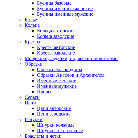
Бусины базовые
Бусины именные женские
Бусины именные мужские
Колье
Кольца
Кольца авторские
Кольца заводские
Кресты
Кресты авторские
Кресты заводские
Мощевики, ладанки, подвески с молитвами
Образки
Образки Богородицы
Образки Ангелов и Архангелов
Именные женские
Именные мужские
Прочее
Серьги
Цепи
Цепи авторские
Цепи заводские
Шнурки
Шнурки кожаные
Шнурки текстильные
Браслеты и четки