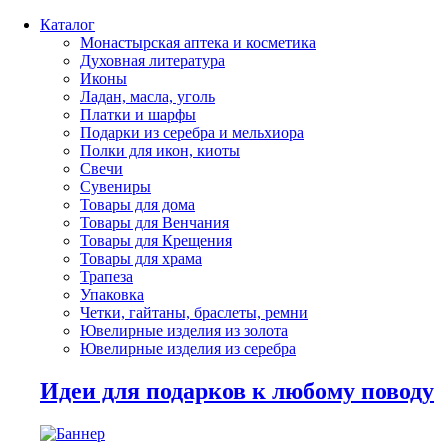
Каталог
Монастырская аптека и косметика
Духовная литература
Иконы
Ладан, масла, уголь
Платки и шарфы
Подарки из серебра и мельхиора
Полки для икон, киоты
Свечи
Сувениры
Товары для дома
Товары для Венчания
Товары для Крещения
Товары для храма
Трапеза
Упаковка
Четки, гайтаны, браслеты, ремни
Ювелирные изделия из золота
Ювелирные изделия из серебра
Идеи для подарков к любому поводу