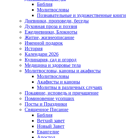
Библия
Молитвословы
Познавательные и художественные книги
Дневники, проповеди, беседы
Духовная проза и поэзия
Ежедневники, Блокноты
Житие, жизнеописание
Именной подарок
История
Календари 2026
Кулинария, сад и огород
Медицина и здоровье тела
Молитвословы, каноны и акафисты
Молитвословы
Акафисты и каноны
Молитвы в различных случаях
Покаяние, исповедь и причащение
Поминовение усопших
Посты и Праздники
Священное Писание
Библия
Ветхий завет
Новый Завет
Евангелие
Апостол