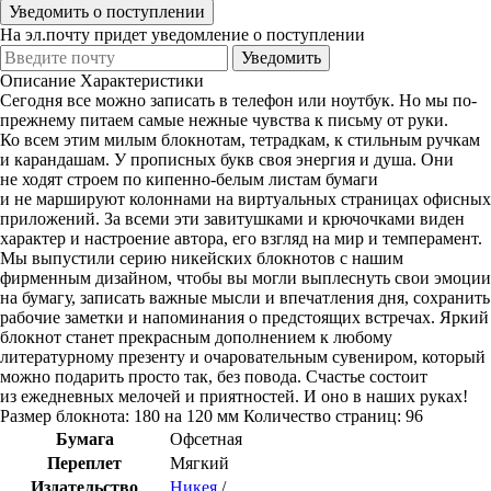
Уведомить о поступлении
На эл.почту придет уведомление о поступлении
Уведомить
Описание
Характеристики
Сегодня все можно записать в телефон или ноутбук. Но мы по-
прежнему питаем самые нежные чувства к письму от руки.
Ко всем этим милым блокнотам, тетрадкам, к стильным ручкам
и карандашам. У прописных букв своя энергия и душа. Они
не ходят строем по кипенно-белым листам бумаги
и не маршируют колоннами на виртуальных страницах офисных
приложений. За всеми эти завитушками и крючочками виден
характер и настроение автора, его взгляд на мир и темперамент.
Мы выпустили серию никейских блокнотов с нашим
фирменным дизайном, чтобы вы могли выплеснуть свои эмоции
на бумагу, записать важные мысли и впечатления дня, сохранить
рабочие заметки и напоминания о предстоящих встречах. Яркий
блокнот станет прекрасным дополнением к любому
литературному презенту и очаровательным сувениром, который
можно подарить просто так, без повода. Счастье состоит
из ежедневных мелочей и приятностей. И оно в наших руках!
Размер блокнота: 180 на 120 мм Количество страниц: 96
Бумага
Офсетная
Переплет
Мягкий
Издательство
Никея
/