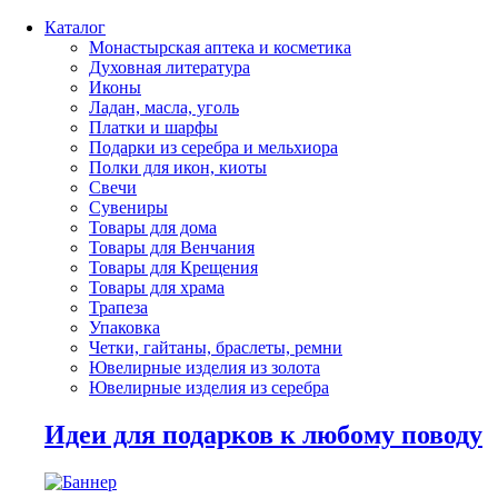
Каталог
Монастырская аптека и косметика
Духовная литература
Иконы
Ладан, масла, уголь
Платки и шарфы
Подарки из серебра и мельхиора
Полки для икон, киоты
Свечи
Сувениры
Товары для дома
Товары для Венчания
Товары для Крещения
Товары для храма
Трапеза
Упаковка
Четки, гайтаны, браслеты, ремни
Ювелирные изделия из золота
Ювелирные изделия из серебра
Идеи для подарков к любому поводу